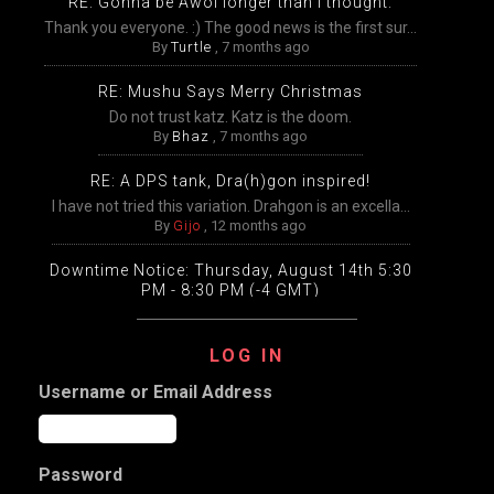
RE: Gonna be Awol longer than I thought.
Thank you everyone. :) The good news is the first sur...
By
Turtle
,
7 months ago
RE: Mushu Says Merry Christmas
Do not trust katz. Katz is the doom.
By
Bhaz
,
7 months ago
RE: A DPS tank, Dra(h)gon inspired!
I have not tried this variation. Drahgon is an excella...
By
Gijo
,
12 months ago
Downtime Notice: Thursday, August 14th 5:30
PM - 8:30 PM (-4 GMT)
Packing, unpacking, and transfers will be disabled
temp...
LOG IN
By
Gijo
,
12 months ago
Username or Email Address
Extended Downtime This Wednesday (August
13th) Wednesday, August 13th from 9:00 AM –
9:00 PM Eastern
The DDO game worlds will undergo extensive
Password
maintenance ...