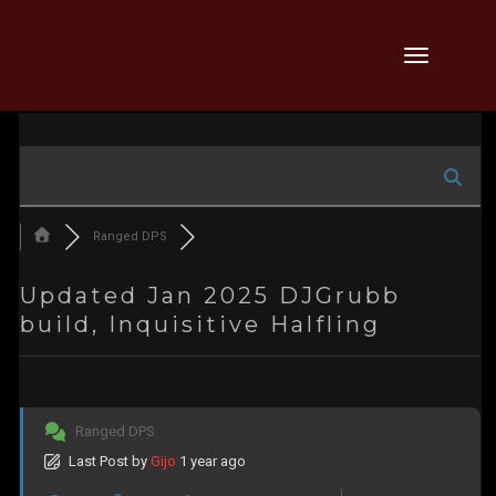
Skip
Toggle
to
navigation
content
Ranged DPS
Updated Jan 2025 DJGrubb
build, Inquisitive Halfling
Ranged DPS
Last Post
by
Gijo
1 year ago