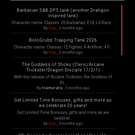
Barbarian S&B DPS tank (another Drahgon
inspired tank)
Character name: Classes: 20 Barbarian, E10, L4 Race:...
By
Gijo
,
2 months ago
BoloGrubb Trapping Tank 2026
Character name: Classes: 12 Fighter, 4 Artificer, 4 P...
By
Gijo
,
2 months ago
The Goddess of Sticks (Cleric/Arcane
Trickster/Dragon Disciple 17/2/1)
With the release of Arcane Trickster, the Goddess of
St...
By
Inamorata
,
5 months ago
Get Limited Time Bonuses, gifts and more as
we celebrate 20 years!
Get Limited Time Bonuses, gifts and more as we
celebrat...
By
Gijo
,
5 months ago