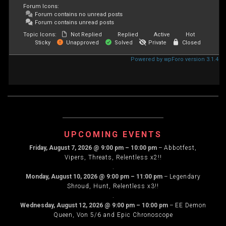
Forum Icons:
Forum contains no unread posts
Forum contains unread posts
Topic Icons:
Not Replied
Replied
Active
Hot
Sticky
Unapproved
Solved
Private
Closed
Powered by wpForo version 3.1.4
UPCOMING EVENTS
Friday, August 7, 2026
@
9:00 pm
–
10:00 pm
–
Abbotfest,
Vipers, Threats, Relentless x2!!
.
Monday, August 10, 2026
@
9:00 pm
–
11:00 pm
–
Legendary
Shroud, Hunt, Relentless x3!!
.
Wednesday, August 12, 2026
@
9:00 pm
–
10:00 pm
–
EE Demon
Queen, Von 5/6 and Epic Chronoscope
.